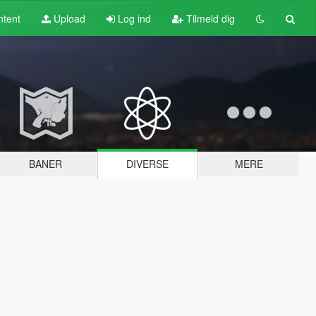
tent
Upload
Log ind
Tilmeld dig
BANER
DIVERSE
MERE