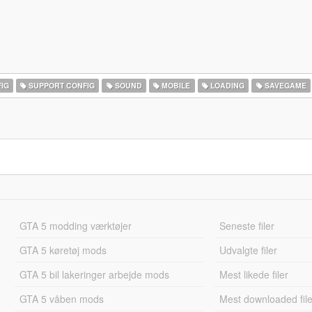
IG
SUPPORT CONFIG
SOUND
MOBILE
LOADING
SAVEGAME
GTA 5 modding værktøjer
Seneste filer
GTA 5 køretøj mods
Udvalgte filer
GTA 5 bil lakeringer arbejde mods
Mest likede filer
GTA 5 våben mods
Mest downloaded file