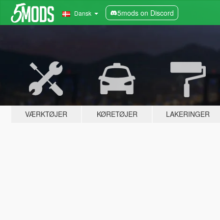
5mods on Discord
Dansk
VÆRKTØJER
KØRETØJER
LAKERINGER