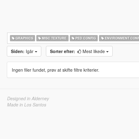
GRAPHICS
MISC TEXTURE
PED CONFIG
ENVIRONMENT CONF
Siden:
Igår
Sorter efter:
Mest likede
Ingen filer fundet, prøv at skifte filtre kriterier.
Designed in Alderney
Made in Los Santos