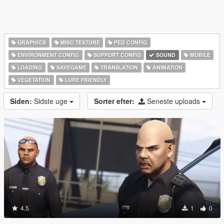
GRAPHICS
MISC TEXTURE
PED CONFIG
ENVIRONMENT CONFIG
SUPPORT CONFIG
SOUND
MOBILE
LOADING
SAVEGAME
TRANSLATION
ANIMATION
VEGETATION
LORE FRIENDLY
Siden:
Sidste uge
Sorter efter:
Seneste uploads
4.5
1
0