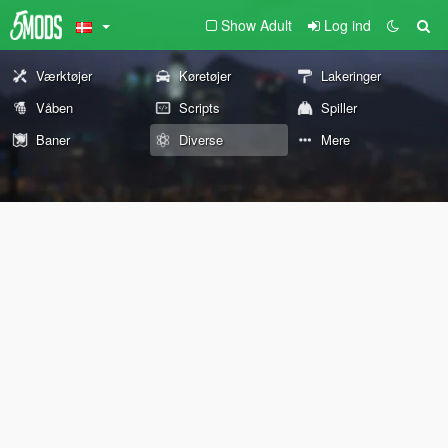
Show Adult
Log ind
Værktøjer
Køretøjer
Lakeringer
Våben
Scripts
Spiller
Baner
Diverse
Mere