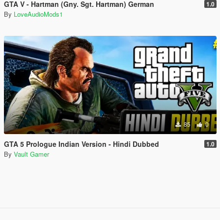
GTA V - Hartman (Gny. Sgt. Hartman) German
1.0
By
LoveAudioMods1
85
0
GTA 5 Prologue Indian Version - Hindi Dubbed
1.0
By
Vault Gamer