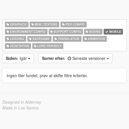
GRAPHICS
MISC TEXTURE
PED CONFIG
ENVIRONMENT CONFIG
SUPPORT CONFIG
SOUND
MOBILE
LOADING
SAVEGAME
TRANSLATION
ANIMATION
VEGETATION
LORE FRIENDLY
Siden:
Igår
Sorter efter:
Seneste versioner
Ingen filer fundet, prøv at skifte filtre kriterier.
Designed in Alderney
Made in Los Santos