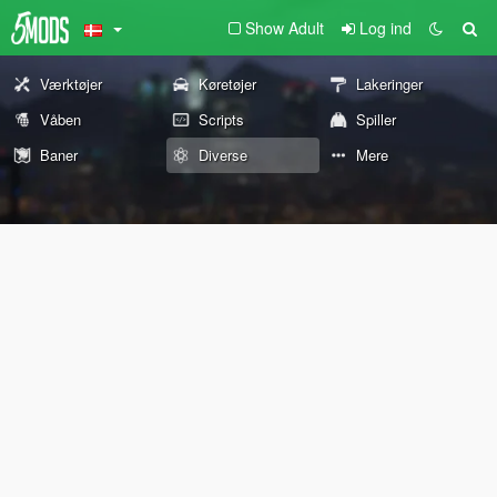
Show Adult
Log ind
Værktøjer
Køretøjer
Lakeringer
Våben
Scripts
Spiller
Baner
Diverse
Mere