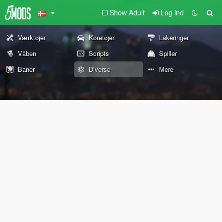
Show Adult
Log ind
Værktøjer
Køretøjer
Lakeringer
Våben
Scripts
Spiller
Baner
Diverse
Mere