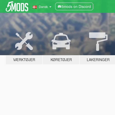
5mods on Discord
Dansk
VÆRKTØJER
KØRETØJER
LAKERINGER