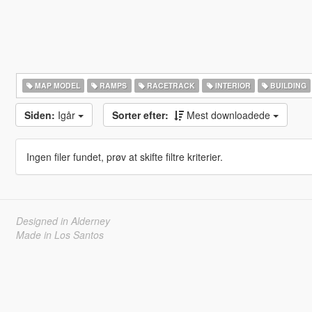
MAP MODEL
RAMPS
RACETRACK
INTERIOR
BUILDING
Siden:
Igår
Sorter efter:
Mest downloadede
Ingen filer fundet, prøv at skifte filtre kriterier.
Designed in Alderney
Made in Los Santos