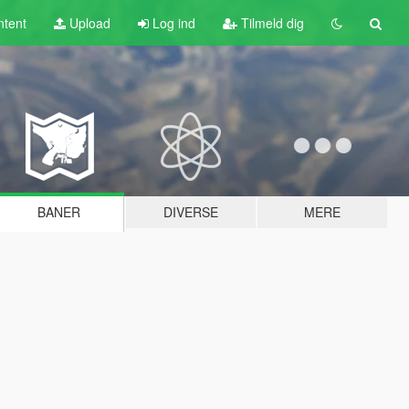
tent
Upload
Log ind
Tilmeld dig
BANER
DIVERSE
MERE