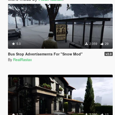
5.0
2.059
29
Bus Stop Advertisements For "Snow Mod"
v2.0
By
RealRastax
2.75
2.090
12