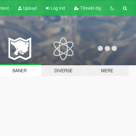
tent
Upload
Log ind
Tilmeld dig
BANER
DIVERSE
MERE