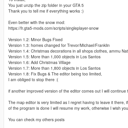
You just unzip the zip folder in your GTA 5
Thank you to tell me if everything works :)
Even better with the snow mod:
https://fr.gta5-mods.com/scripts/singleplayer-snow
Version 1.2: Minor Bugs Fixed
Version 1.3: homes changed for Trevor/Michael/Franklin
Version 1.4: Christmas decorations in all shops clothes, ammu Nations
Version 1.5: More than 1,000 objects in Los Santos
Version 1.6: Add Christmas Village
Version 1.7: More than 1,800 objects in Los Santos
Version 1.8: Fix Bugs & The editor being too limited,
I am obliged to stop there :(
if another improved version of the editor comes out I will continue
The map editor is very limited as I regret having to leave it there,
of the program is done I will resume my work, otherwise I wish yo
You can check my others posts