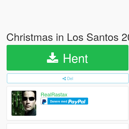
Christmas in Los Santos 2
Hent
Del
RealRastax
Donere med