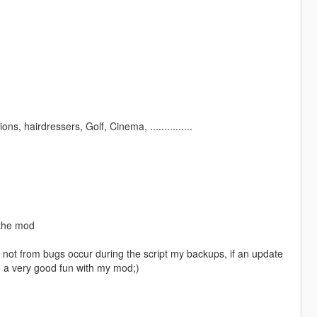
, hairdressers, Golf, Cinema, ...............
 the mod
 if not from bugs occur during the script my backups, if an update
u a very good fun with my mod;)