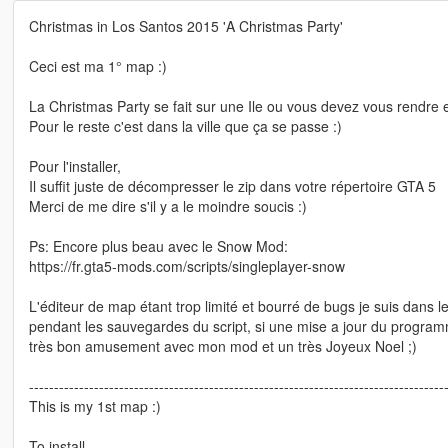
Christmas in Los Santos 2015 'A Christmas Party'
Ceci est ma 1° map :)
La Christmas Party se fait sur une Ile ou vous devez vous rendre 
Pour le reste c'est dans la ville que ça se passe :)
Pour l'installer,
Il suffit juste de décompresser le zip dans votre répertoire GTA 5
Merci de me dire s'il y a le moindre soucis :)
Ps: Encore plus beau avec le Snow Mod:
https://fr.gta5-mods.com/scripts/singleplayer-snow
L'éditeur de map étant trop limité et bourré de bugs je suis dans l
pendant les sauvegardes du script, si une mise a jour du programme
très bon amusement avec mon mod et un très Joyeux Noel ;)
-----------------------------------------------------------------------------------
This is my 1st map :)
To install,