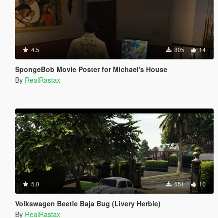
4.5
805
14
SpongeBob Movie Poster for Michael's House
By
RealRastax
5.0
551
10
Volkswagen Beetle Baja Bug (Livery Herbie)
By
RealRastax