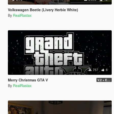
Volkswagen Beetle (Livery Herbie White)
By
RealRastax
757
6
Merry Christmas GTA V
V.2 + Extra
By
RealRastax