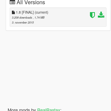
All Versions
1.8 [FINAL]
(current)
3.208 downloads
, 1,74 MB
3. november 2015
More mods by
RealRastax
: