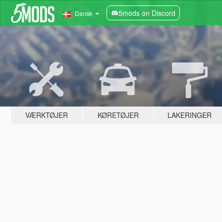
5mods on Discord
Dansk
VÆRKTØJER
KØRETØJER
LAKERINGER