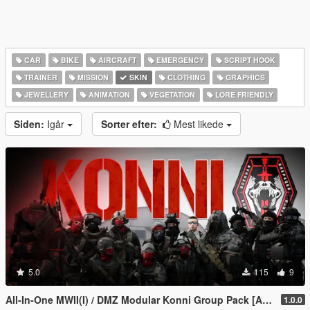
CAR
BIKE
AIRCRAFT
EMERGENCY
SCRIPT HOOK
TRAINER
MISSION
SKIN
CLOTHING
GRAPHICS
JEWELLERY
ANIMATION
VEGETATION
LORE FRIENDLY
Siden:
Igår
Sorter efter:
Mest likede
5.0
115
9
All-In-One MWII(I) / DMZ Modular Konni Group Pack [Add-On Ped & MP Male]
1.0.0