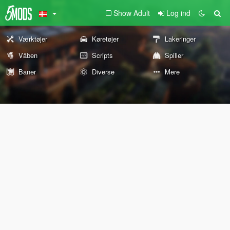
Show Adult
Log ind
Værktøjer
Køretøjer
Lakeringer
Våben
Scripts
Spiller
Baner
Diverse
Mere