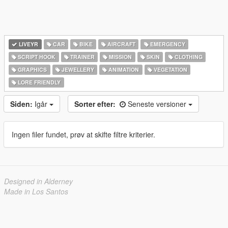
LIVEYR
CAR
BIKE
AIRCRAFT
EMERGENCY
SCRIPT HOOK
TRAINER
MISSION
SKIN
CLOTHING
GRAPHICS
JEWELLERY
ANIMATION
VEGETATION
LORE FRIENDLY
Siden:
Igår
Sorter efter:
Seneste versioner
Ingen filer fundet, prøv at skifte filtre kriterier.
Designed in Alderney
Made in Los Santos