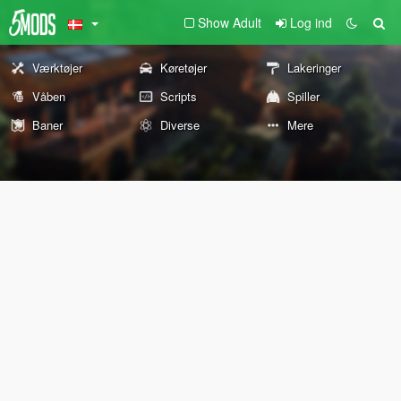
Show Adult
Log ind
Værktøjer
Køretøjer
Lakeringer
Våben
Scripts
Spiller
Baner
Diverse
Mere