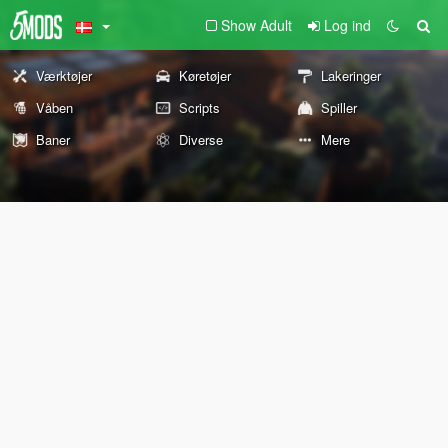
Show Adult
Log ind
Værktøjer
Køretøjer
Lakeringer
Våben
Scripts
Spiller
Baner
Diverse
Mere