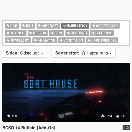
CAR
BIKE
AIRCRAFT
EMERGENCY
SCRIPT HOOK
TRAINER
MISSION
SKIN
CLOTHING
GRAPHICS
JEWELLERY
ANIMATION
VEGETATION
LORE FRIENDLY
Siden:
Sidste uge
Sorter efter:
Højest rang
5.0
194
10
BCSO 14 Buffalo [Add-On]
1.0