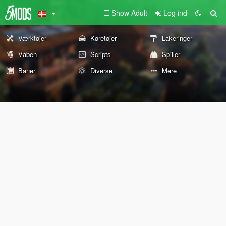
Show Adult
Log ind
Værktøjer
Køretøjer
Lakeringer
Våben
Scripts
Spiller
Baner
Diverse
Mere