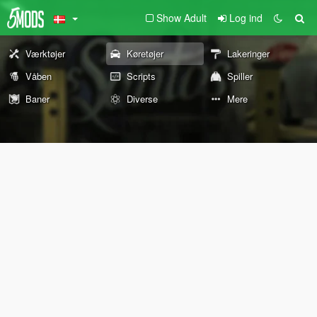
Show Adult
Log ind
Værktøjer
Køretøjer
Lakeringer
Våben
Scripts
Spiller
Baner
Diverse
Mere