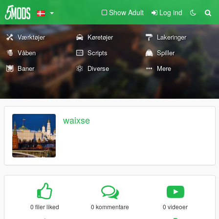
Show Adult
Log ind
Værktøjer
Køretøjer
Lakeringer
Våben
Scripts
Spiller
Baner
Diverse
Mere
waixse
0 filer liked
0 kommentare
0 videoer