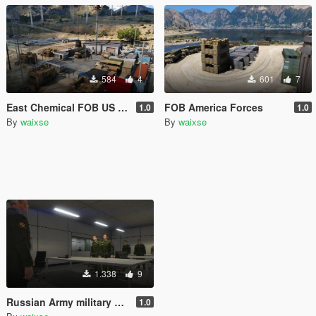
584
4
601
7
East Chemical FOB US Army
FOB America Forces
1.0
1.0
By
waixse
By
waixse
1.338
9
Russian Army military Base(Menyoo)
1.0