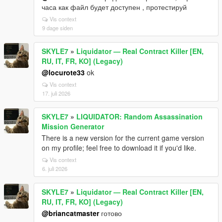
часа как файл будет доступен , протестируй
Vis context
9 dage siden
SKYLE7
»
Liquidator — Real Contract Killer [EN,
RU, IT, FR, KO] (Legacy)
@locurote33
ok
Vis context
17. juli 2026
SKYLE7
»
LIQUIDATOR: Random Assassination
Mission Generator
There is a new version for the current game version
on my profile; feel free to download it if you'd like.
Vis context
6. juli 2026
SKYLE7
»
Liquidator — Real Contract Killer [EN,
RU, IT, FR, KO] (Legacy)
@briancatmaster
готово