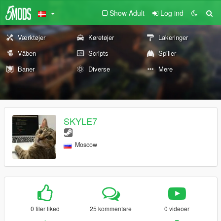
Show Adult
Log ind
Værktøjer
Køretøjer
Lakeringer
Våben
Scripts
Spiller
Baner
Diverse
Mere
SKYLE7
Moscow
0 filer liked
25 kommentare
0 videoer