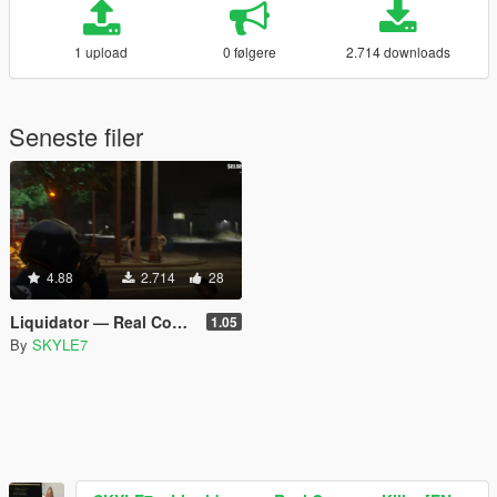
1 upload
0 følgere
2.714 downloads
Seneste filer
4.88
2.714
28
Liquidator — Real Contract Killer [EN, RU, IT, FR, KO] (Legacy)
1.05
By
SKYLE7