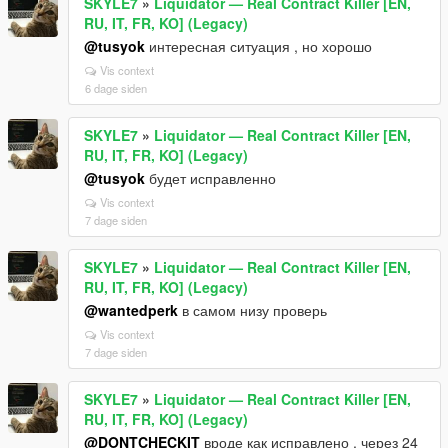
SKYLE7
»
Liquidator — Real Contract Killer [EN,
RU, IT, FR, KO] (Legacy)
@tusyok
интересная ситуация , но хорошо
Vis context
6 dage siden
SKYLE7
»
Liquidator — Real Contract Killer [EN,
RU, IT, FR, KO] (Legacy)
@tusyok
будет исправленно
Vis context
7 dage siden
SKYLE7
»
Liquidator — Real Contract Killer [EN,
RU, IT, FR, KO] (Legacy)
@wantedperk
в самом низу проверь
Vis context
7 dage siden
SKYLE7
»
Liquidator — Real Contract Killer [EN,
RU, IT, FR, KO] (Legacy)
@DONTCHECKIT
вроде как исправлено , через 24