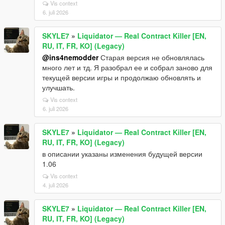
Vis context
6. juli 2026
SKYLE7
»
Liquidator — Real Contract Killer [EN,
RU, IT, FR, KO] (Legacy)
@ins4nemodder
Старая версия не обновлялась
много лет и тд. Я разобрал ее и собрал заново для
текущей версии игры и продолжаю обновлять и
улучшать.
Vis context
6. juli 2026
SKYLE7
»
Liquidator — Real Contract Killer [EN,
RU, IT, FR, KO] (Legacy)
в описании указаны изменения будущей версии
1.06
Vis context
4. juli 2026
SKYLE7
»
Liquidator — Real Contract Killer [EN,
RU, IT, FR, KO] (Legacy)