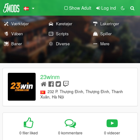
Show Adult
Log ind
Værktøjer
Køretøjer
Lakeringer
Våben
Scripts
Spiller
Baner
Diverse
Mere
23winm
232 P. Thượng Đình, Thượng Đình, Thanh
Xuân, Hà Nội
0 filer liked
0 kommentare
0 videoer