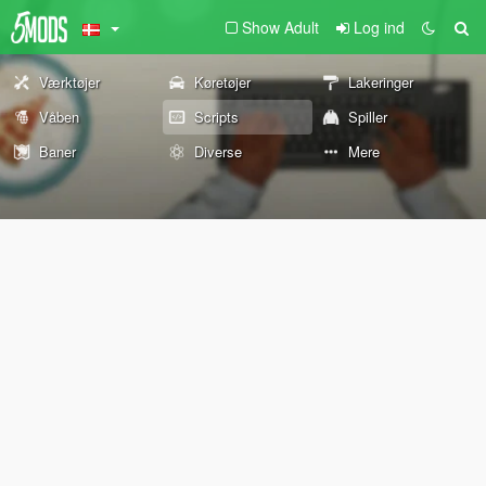
Show Adult
Log ind
Værktøjer
Køretøjer
Lakeringer
Våben
Scripts
Spiller
Baner
Diverse
Mere