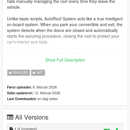
hate manually managing the roof every time they leave the
vehicle.
Unlike basic scripts, AutoRoof System acts like a true intelligent
on-board system. When you park your convertible and exit, the
system detects when the doors are closed and automatically
starts the securing procedure, closing the roof to protect your
car's interior and style.
The script is extremely lightweight, written in C#, and optimized
to not interfere with game performance or other complex
Show Full Description
scripts.
VEHICLES
.NET
🇮🇹 [IT] DESCRIZIONE DETTAGLIATA
Porta il realismo di Los Santos a un livello superiore con
6. februar 2026
Først uploadet:
AutoRoof System.
12. februar 2026
Sidst opdateret:
Questa mod è stata progettata per tutti i giocatori che amano le
en dag siden
Last Downloaded:
auto decappottabili ma odiano dover gestire manualmente il
tettuccio ogni volta che scendono dal veicolo.
All Versions
A differenza di altri script basilari, AutoRoof System agisce
come un vero sistema di bordo intelligente. Quando parcheggi
la tua cabriolet e scendi, il sistema rileva la chiusura delle
1.0
(current)