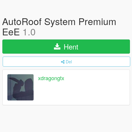
AutoRoof System Premium
EeE
1.0
Hent
Del
xdragongtx