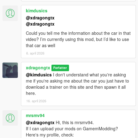
feedback immediato.
kimdusics
@xdragongtx
🧠 Intelligent Filter
@xdragongtx
[EN] The script automatically recognizes if the vehicle is a
Could you tell me the information about the car in that
convertible, ignoring bikes, boats, or fixed-roof cars.
video? I’m currently using this mod, but I’d like to use
that car as well
[IT] Lo script riconosce automaticamente se il veicolo è una
6. april 2026
cabriolet, ignorando moto, bici, barche o auto a tetto fisso.
xdragongtx
⚙️ REQUIREMENTS & INSTALLATION
Forfatter
📥 Requirements / Requisiti
@kimdusics
I don't understand what you're asking
ScriptHookVDN.Net Enhanced (EeE)
me if you're asking me about the car you just have to
download a trainer on this site and then spawn it all
[EN] Compatibility guaranteed only with the Enhanced version
here.
(v3.6.0+).
16. april 2026
[IT] Compatibilità garantita solo con la versione Enhanced
mrsmv94
(v3.6.0+).
@xdragongtx
Hi, this is mrsmv94.
If I can upload your mods on GamemModding?
📂 Installation / Installazione
Here's my profile, check:
[EN] Drag and drop the AutoRoofSystem.dll file into your GTA V