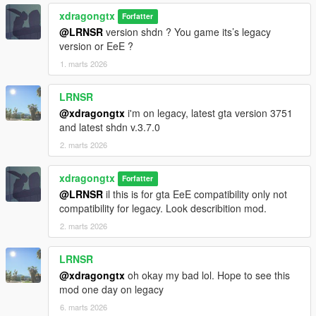
xdragongtx
Forfatter
[IT] Se l'auto subisce gravi danni alla carrozzeria (integrità
@LRNSR
version shdn ? You game its’s legacy
inferiore all'80%), il sistema simula un guasto elettrico o
version or EeE ?
meccanico impedendo l'attivazione.
1. marts 2026
📱 Premium UI Notifications
LRNSR
[EN] Elegant notifications in the top-left corner inform you of the
@xdragongtx
i'm on legacy, latest gta version 3751
status, distinguishing between automatic security activation and
and latest shdn v.3.7.0
manual use.
2. marts 2026
[IT] Notifiche eleganti in alto a sinistra ti informano sullo stato
dell'operazione, distinguendo tra attivazione automatica di
xdragongtx
Forfatter
sicurezza e uso manuale.
@LRNSR
il this is for gta EeE compatibility only not
compatibility for legacy. Look describition mod.
🎮 Manual Control Feedback
2. marts 2026
[EN] While driving, manual roof operation (H Key or Right
LRNSR
Arrow) will be accompanied by status pop-ups for immediate
feedback.
@xdragongtx
oh okay my bad lol. Hope to see this
mod one day on legacy
[IT] Mentre guidi, l'uso manuale del tettuccio (tasto H o Freccia
6. marts 2026
Destra) verrà accompagnato da pop-up di stato per un