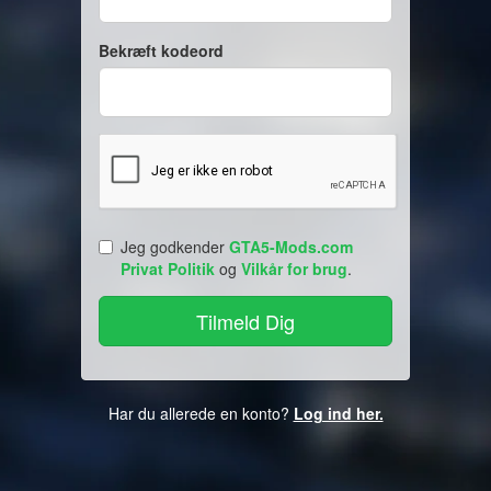
Bekræft kodeord
Jeg godkender
GTA5-Mods.com
Privat Politik
og
Vilkår for brug
.
Har du allerede en konto?
Log ind her.