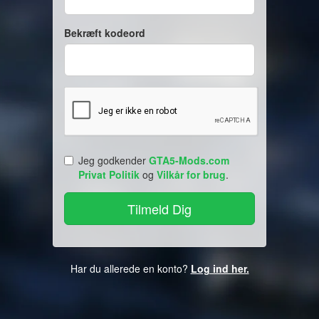
Bekræft kodeord
Jeg godkender
GTA5-Mods.com
Privat Politik
og
Vilkår for brug
.
Har du allerede en konto?
Log ind her.