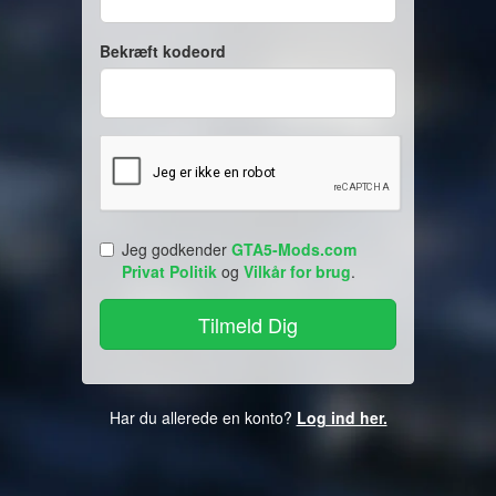
Bekræft kodeord
Jeg godkender
GTA5-Mods.com
Privat Politik
og
Vilkår for brug
.
Har du allerede en konto?
Log ind her.