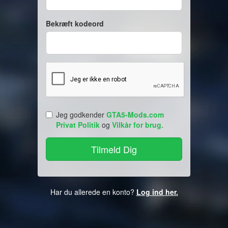
Bekræft kodeord
Jeg godkender
GTA5-Mods.com
Privat Politik
og
Vilkår for brug
.
Har du allerede en konto?
Log ind her.