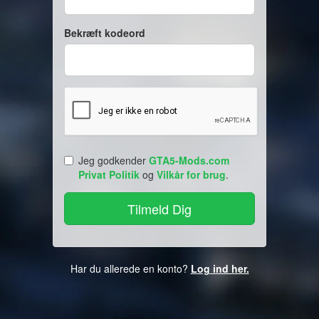
Bekræft kodeord
Jeg godkender
GTA5-Mods.com
Privat Politik
og
Vilkår for brug
.
Har du allerede en konto?
Log ind her.