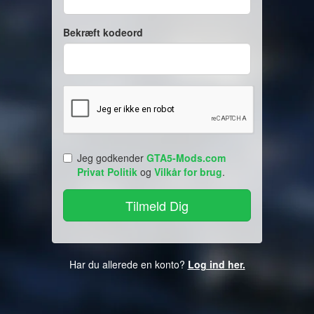
Bekræft kodeord
Jeg godkender
GTA5-Mods.com
Privat Politik
og
Vilkår for brug
.
Har du allerede en konto?
Log ind her.