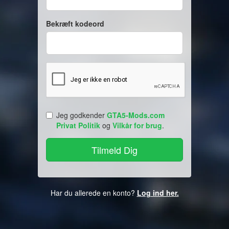
Bekræft kodeord
Jeg godkender
GTA5-Mods.com
Privat Politik
og
Vilkår for brug
.
Har du allerede en konto?
Log ind her.