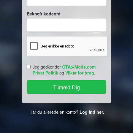
Bekræft kodeord
Jeg godkender
GTA5-Mods.com
Privat Politik
og
Vilkår for brug
.
Har du allerede en konto?
Log ind her.