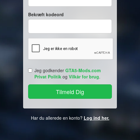
Bekræft kodeord
Jeg godkender
GTA5-Mods.com
Privat Politik
og
Vilkår for brug
.
Har du allerede en konto?
Log ind her.