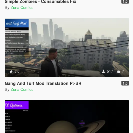
Simple Zombies - Consumables Fix
1.0
By
Zona Comics
5.0
517
7
Gang And Turf Mod Translation Pt-BR
1.0
By
Zona Comics