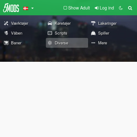
Show Adult
Log ind
Værktøjer
Køretøjer
Lakeringer
Våben
Scripts
Spiller
Baner
Diverse
Mere