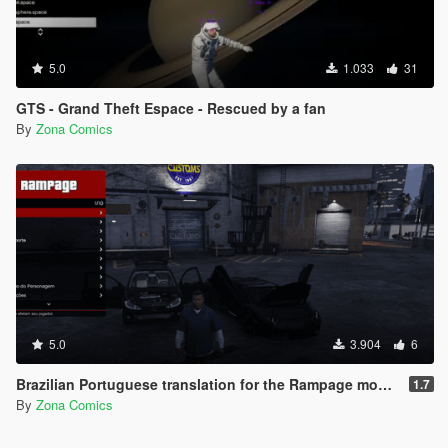
5.0
1.033
31
GTS - Grand Theft Espace - Rescued by a fan
By
Zona Comics
5.0
3.904
6
Brazilian Portuguese translation for the Rampage mod (Legacy/Enhanced)
1.7
By
Zona Comics