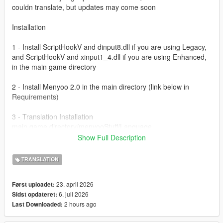
couldn translate, but updates may come soon
Installation
1 - Install ScriptHookV and dinput8.dll if you are using Legacy,
and ScriptHookV and xinput1_4.dll if you are using Enhanced,
in the main game directory
2 - Install Menyoo 2.0 in the main directory (link below in
Requirements)
3 - Translation Installation
main game directory/menyooStuff/Language
Show Full Description
Inside the game, press F8 twice to open the mod for the first
time
TRANSLATION
Go to settings, then language, and change it to Portuguese,
enjoy the mod
23. april 2026
Først uploadet:
6. juli 2026
Sidst opdateret:
Link to the video explaining the process below
2 hours ago
Last Downloaded:
Requirements: