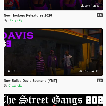
366
5
New Hookers Retextures 2026
1.0
By
Crazy city
5.0
519
11
New Ballas Davis Scenario [YMT]
1.0
By
Crazy city