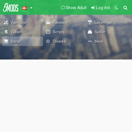
Show Adult
Log ind
Værktøjer
Køretøjer
Lakeringer
Våben
Scripts
Spiller
Baner
Diverse
Mere