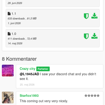
28. juni 2026
1.1
633 downloads
, 81,5 MB
1. juni 2026
1.0
411 downloads
, 72,4 MB
14. maj 2026
8 Kommentarer
Crazy city
Forfatter
@L1945JAD
I saw your discord chat and you didn't
see it.
25. maj 2026
Starfox1993
This coming out very very nicely.